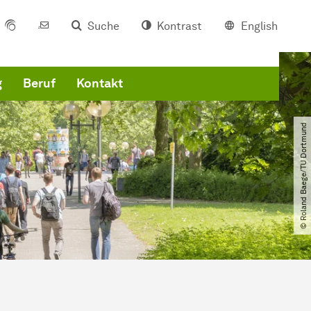
Suche
Kontrast
English
g
Beruf
Kontakt
© Roland Baege​/​TU Dortmund