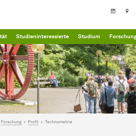
tät
Studieninteressierte
Studium
Forschun
ind hier:
kultät Statistik
Forschung
Profil
Technometrie