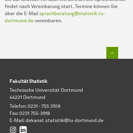
findet nach Vereinbarung statt. Termine können Sie
über die E-Mail
sprachberatung@statistik.tu-
dortmund.de
vereinbaren.
Zum Seit
Fakultät Statistik
Technische Universität Dortmund
44221 Dortmund
Telefon: 0231 - 755 3109
Fax: 0231 755-3918
E-Mail:
dekanat.statistik@tu-dortmund.de
Instagram
LinkedIn