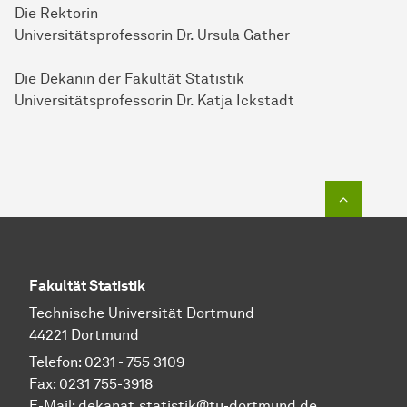
Die Rektorin
Universitätsprofessorin Dr. Ursula Gather
Die Dekanin der Fakultät Statistik
Universitätsprofessorin Dr. Katja Ickstadt
Zum Seit
Fakultät Statistik
Technische Universität Dortmund
44221 Dortmund
Telefon: 0231 - 755 3109
Fax: 0231 755-3918
E-Mail:
dekanat.statistik@tu-dortmund.de