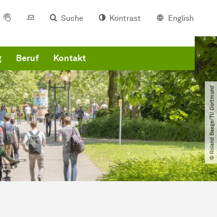
Suche
Kontrast
English
g
Beruf
Kontakt
© Roland Baege​/​TU Dortmund