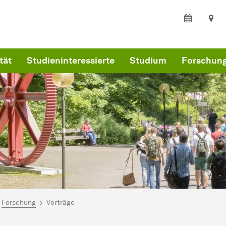
tät
Studieninteressierte
Studium
Forschun
ind hier:
kultät Statistik
Forschung
Vorträge