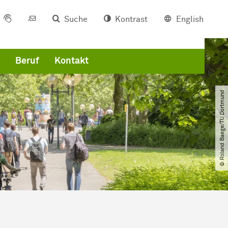
Suche
Kontrast
English
Beruf
Kontakt
© Roland Baege​/​TU Dortmund