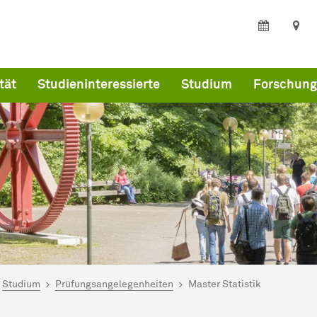
tät
Studieninteressierte
Studium
Forschung
ind hier:
ultät Statistik
Studium
Prüfungsangelegenheiten
Master Statistik