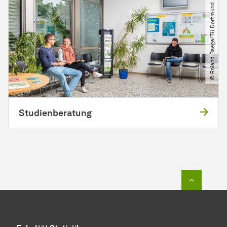
© Roland Baege​/​TU Dortmund
Studienberatung
Zum Seit