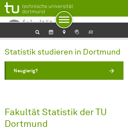
Zur Navigation
Zum Schnellzugriff
Zum Fuß der Seite mit weiteren Services
Zum Inhalt
Zur Startseite
Statistik studieren in Dortmund
Neugierig?
Fakultät Statistik der TU
Dortmund