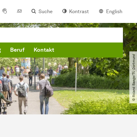
Suche
Kontrast
English
g
Beruf
Kontakt
© Roland Baege​/​TU Dortmund