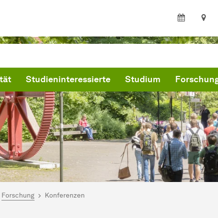
tät
Studieninteressierte
Studium
Forschun
ind hier:
kultät Statistik
Forschung
Konferenzen