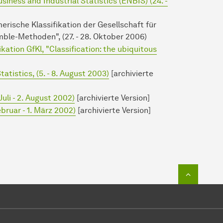
iness and Industrial Statistics (ENBIS) (24. -
ische Klassifikation der Gesellschaft für
ble-Methoden", (27. - 28. Oktober 2006)
ikation GfKl, "Classification: the ubiquitous
atistics, (5. - 8. August 2003)
[archivierte
uli - 2. August 2002)
[archivierte Version]
bruar - 1. März 2002)
[archivierte Version]
Zum Seit