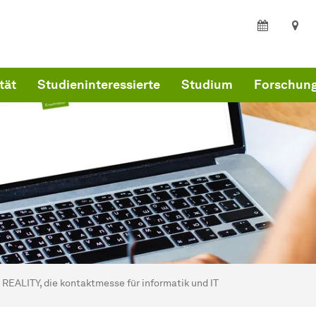
tät
Studieninteressierte
Studium
Forschun
ind hier:
kultät Statistik
REALITY, die kontaktmesse für informatik und IT