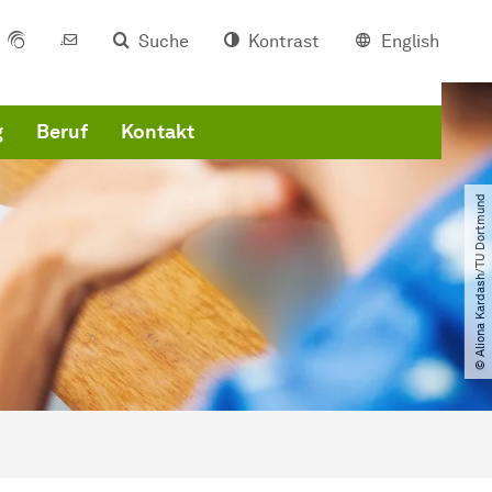
Suche
Kontrast
English
g
Beruf
Kontakt
© Aliona Kardash​/​TU Dortmund