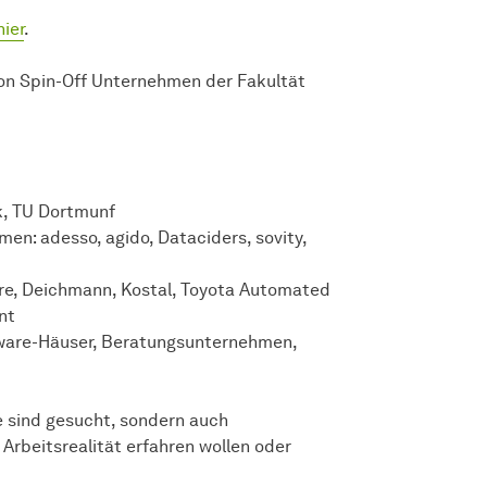
hier
.
on Spin-Off Unternehmen der Fakultät
ik, TU Dortmunf
en: adesso, agido, Dataciders, sovity,
re, Deichmann, Kostal, Toyota Automated
nt
tware-Häuser, Beratungsunternehmen,
e sind gesucht, sondern auch
 Arbeitsrealität erfahren wollen oder