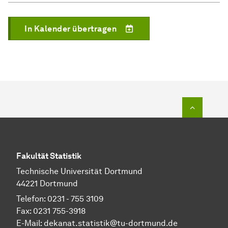
In Kalender übertragen
Zum Seit
Fakultät Statistik
Technische Universität Dortmund
44221 Dortmund
Telefon: 0231 - 755 3109
Fax: 0231 755-3918
E-Mail:
dekanat.statistik@tu-dortmund.de