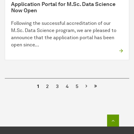
Application Portal for M.Sc. Data Science
Now Open
Following the successful accreditation of our
M.Sc. Data Science program, we are pleased to
announce that the application portal has been
open since…
Nächste
1
2
3
4
5
Zum Seit