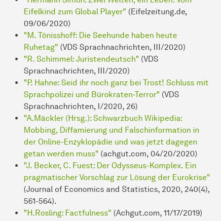
Eifelkind zum Global Player"
(Eifelzeitung.de,
09/06/2020)
"M. Tönisshoff: Die Seehunde haben heute
Ruhetag"
(VDS Sprachnachrichten, III/2020)
"R. Schimmel: Juristendeutsch"
(VDS
Sprachnachrichten, III/2020)
"P. Hahne: Seid ihr noch ganz bei Trost! Schluss mit
Sprachpolizei und Bürokraten-Terror"
(VDS
Sprachnachrichten, I/2020, 26)
"A.Mäckler (Hrsg.): Schwarzbuch Wikipedia:
Mobbing, Diffamierung und Falschinformation in
der Online-Enzyklopädie und was jetzt dagegen
getan werden muss"
(achgut.com, 04/20/2020)
"J. Becker, C. Fuest: Der Odysseus-Komplex. Ein
pragmatischer Vorschlag zur Lösung der Eurokrise"
(Journal of Economics and Statistics, 2020, 240(4),
561-564).
"H.Rosling: Factfulness"
(Achgut.com, 11/17/2019)