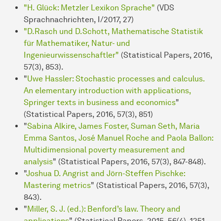
"H. Glück: Metzler Lexikon Sprache"
(VDS
Sprachnachrichten, I/2017, 27)
"D.Rasch und D.Schott, Mathematische Statistik
für Mathematiker, Natur- und
Ingenieurwissenschaftler"
(Statistical Papers, 2016,
57(3), 853).
"
Uwe Hassler: Stochastic processes and calculus.
An elementary introduction with applications,
Springer texts in business and economics
"
(Statistical Papers, 2016, 57(3), 851)
"
Sabina Alkire, James Foster, Suman Seth, Maria
Emma Santos, José Manuel Roche and Paola Ballon:
Multidimensional poverty measurement and
analysis
" (Statistical Papers, 2016, 57(3), 847-848).
"
Joshua D. Angrist and Jörn-Steffen Pischke:
Mastering metrics
" (Statistical Papers, 2016, 57(3),
843).
"
Miller, S. J. (ed.): Benford’s law. Theory and
applications
" (Statistical Papers, 2015, 56(4), 1251-